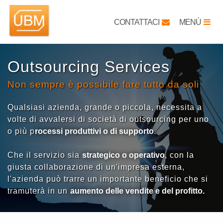
CONTATTACI
MENÙ
Outsourcing Services
Non sempre è possibile fare tutto da soli
Qualsiasi azienda, grande o piccola, necessita a
volte di avvalersi di società di outsourcing per uno
o più p
rocessi produttivi o di supporto
.
Che il servizio sia
strategico o operativo
, con la
giusta collaborazione di un'impresa esterna,
l'azienda può trarre un importante beneficio che si
tramuterà in un
aumento delle vendite e del profitto.