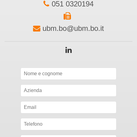
051 0320194
ubm.bo@ubm.bo.it
Seguici
su
Linkedin